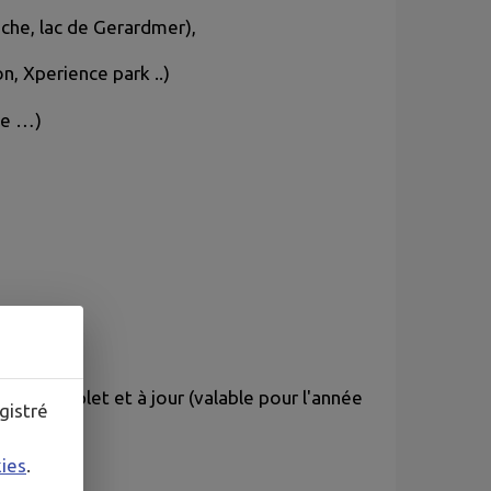
che, lac de Gerardmer),
on, Xperience park ..)
me …)
ssier complet et à jour (valable pour l'année
gistré
kies
.