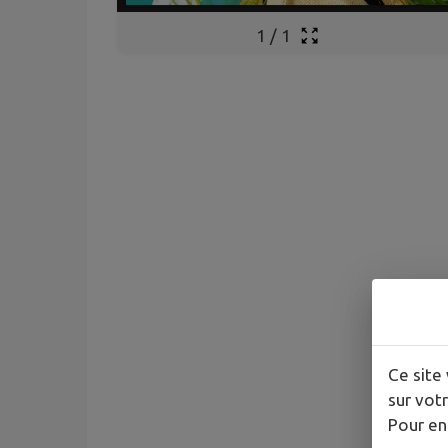
1
/
1
Ce site 
sur votr
Pour en