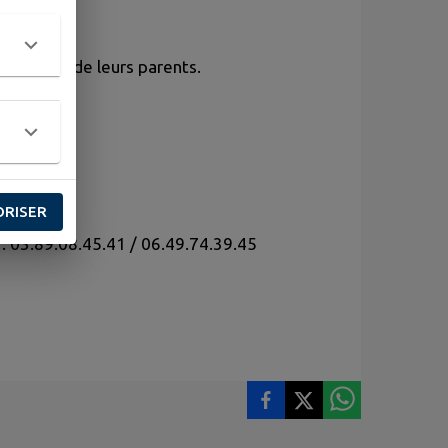
compagnés de leurs parents.
es »
ORISER
: 03.89.08.45.41 / 06.49.74.39.45