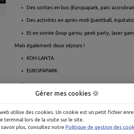
Des sorties en bus (Europapark, parc accrobran
Des activités en après-midi (paintball, équitati
Et en soirée (loup garou, geek party, laser ga
Mais également deux séjours !
KOH-LANTA
EUROPAPARK
Gérer mes cookies 🍪
Inscription obligatoire via le
portail famille
Pour s'inscrire, il est nécessaire de disposer d'un do
web utilise des cookies. Un cookie est un petit fichier enre
scolaire en cours)
e terminal lors de la visite sur le site.
 savoir plus, consultez notre
Politique de gestion des coo