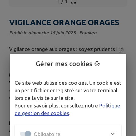
1
/
1
VIGILANCE ORANGE ORAGES
Publié le dimanche 15 juin 2025 - Franken
Vigilance orange aux orages : soyez prudents ! ⛈️
Gérer mes cookies 🍪
Météo France a placé notre département en
vigilance orange pour orages à partir de cet
Ce site web utilise des cookies. Un cookie est
après-midi. De fortes averses, des rafales de vent
un petit fichier enregistré sur votre terminal
et des risques de grêle sont attendus.
lors de la visite sur le site.
Pour en savoir plus, consultez notre
Politique
de gestion des cookies
.
Il est recommandé d’éviter les déplacements non
essentiels, de sécuriser les objets sensibles à
Obligatoire