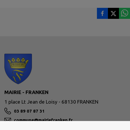
MAIRIE - FRANKEN
1 place Lt Jean de Loisy - 68130 FRANKEN
03 89 07 87 31
commune@mairiefranken.fr
M'Y RENDRE