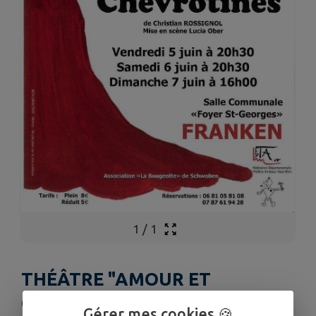
1
/
1
THÉÂTRE "AMOUR ET
CHEVROTINES"
Gérer mes cookies 🍪