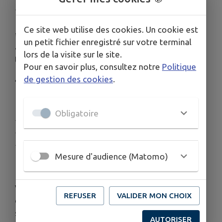
Publié le vendredi 22 mai 2026 - Franken
Ce site web utilise des cookies. Un cookie est
🎭
Le groupe “Paradis Plus”
un petit fichier enregistré sur votre terminal
a le plaisir de vous présenter sa nouvelle pièce de
lors de la visite sur le site.
théâtre
Pour en savoir plus, consultez notre
Politique
de gestion des cookies
.
« Amour et Chevrotines »
📅
Représentations :
Obligatoire
✨
Vendredi 5 juin
à
20h30
✨
Samedi 6 juin
à
20h30
✨
Dimanche 7 juin
à
16h00
Mesure d'audience (Matomo)
📍
Salle “Saint-Georges” – Franken
Venez partager un moment de détente, de rire et
REFUSER
VALIDER MON CHOIX
de convivialité autour de cette comédie pleine de
surprises ! 🎬
AUTORISER