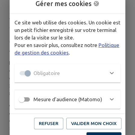
Gérer mes cookies 🍪
PLACÉ EN ALERTE RENFORCÉE
⚠️🌞
Ce site web utilise des cookies. Un cookie est
Publié le vendredi 03 juillet 2026 - Franken
un petit fichier enregistré sur votre terminal
lors de la visite sur le site.
🚨💧
Sécheresse : la zone « Ill amont » passe en
Pour en savoir plus, consultez notre
Politique
alerte renforcée
🌞
de gestion des cookies
.
En raison du
manque de précipitations
🌦️⬇️ ces
dernières semaines et de la
baisse du niveau des
Obligatoire
cours d’eau
🌊⬇️, le Préfet du Haut-Rhin a placé la
zone
« Ill amont »
en
alerte renforcée
sécheresse
à compter du
3 juillet 2026
. ⚠️
Mesure d'audience (Matomo)
💦 Cette mesure entraîne des
restrictions sur
certains usages de l’eau
, notamment :
🌱 l’arrosage,
REFUSER
VALIDER MON CHOIX
🏊 le remplissage des piscines,