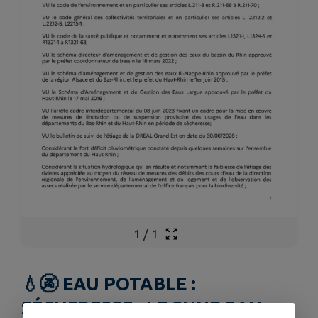
1
/
1
💧🚱 EAU POTABLE :
SÉCHERESSE : LE SUNDGAU