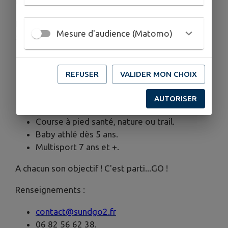
Quel que soit ton niveau.
Les activités reprennent à partir du lundi 8
Mesure d'audience (Matomo)
septembre :
Cocktail santé intergénérationnel.
Renforcement.
REFUSER
VALIDER MON CHOIX
Remise en forme.
Marche Nordique.
AUTORISER
Urban training.
Course à pied santé, nature ou trail.
Baby athlé dès 5 ans.
Multisport 7 ans et +.
A chacun son objectif ! C'est parti...GO !
Renseignements :
contact@sundgo2.fr
06 82 56 62 38.