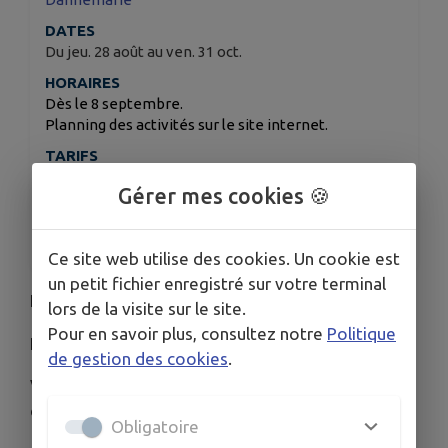
DATES
Du jeu. 28 août au ven. 31 oct.
HORAIRES
Dès le 8 septembre.
Planning des activités sur le site internet.
TARIFS
Voir sur le site internet.
Gérer mes cookies 🍪
ORGANISÉ PAR
Sundgo2 Club Omnisport
Ce site web utilise des cookies. Un cookie est
un petit fichier enregistré sur votre terminal
Envie de bouger son corps ?
lors de la visite sur le site.
Pour en savoir plus, consultez notre
Politique
Envie de se faire plaisir ?
de gestion des cookies
.
Viens faire une séance découverte chez SundgO²
où sport/santé rime avec plaisir.
Obligatoire