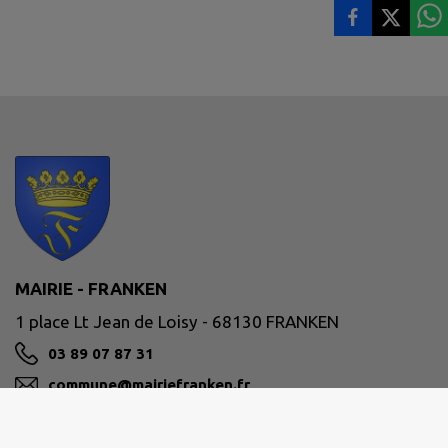
MAIRIE - FRANKEN
1 place Lt Jean de Loisy - 68130 FRANKEN
03 89 07 87 31
commune@mairiefranken.fr
M'Y RENDRE
www.commune-franken.fr