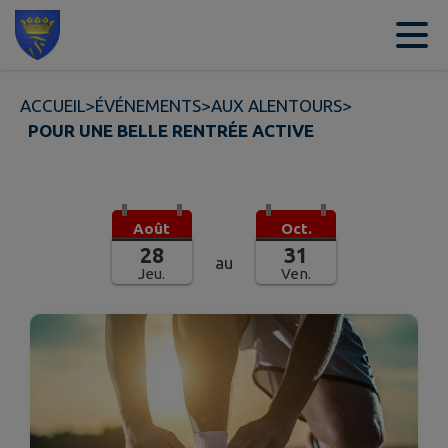
Contenu
Menu
Recherche
Pied de page
ACCUEIL
>
ÉVÉNEMENTS
>
AUX ALENTOURS
>
POUR UNE BELLE RENTRÉE ACTIVE
Août
Oct.
28
31
au
Jeu.
Ven.