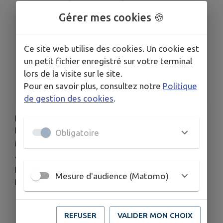
Du mar. 11 août au sam. 15 août
Du mar. 18 août au sam. 22 août
Gérer mes cookies 🍪
Du mar. 25 août au sam. 29 août
Du mar. 1 sept. au sam. 5 sept.
Ce site web utilise des cookies. Un cookie est
HORAIRES
un petit fichier enregistré sur votre terminal
Selon les horaires d'ouverture de la médiathèque
lors de la visite sur le site.
TARIFS
Pour en savoir plus, consultez notre
Politique
Gratuit
de gestion des cookies
.
Présentée dans le cadre de la FEW 2026,
l’exposition Phoenix met en lumière le travail de
Obligatoire
Mai Tabakian. Ses sculptures et œuvres picturales,
aux couleurs acidulées et aux formes hybrides,
proposent une expérience esthétique onirique et
Mesure d'audience (Matomo)
profondément sensorielle.
REFUSER
VALIDER MON CHOIX