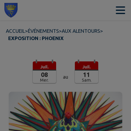
Contenu
Menu
Recherche
Pied de page
ACCUEIL
>
ÉVÉNEMENTS
>
AUX ALENTOURS
>
EXPOSITION : PHOENIX
Juil.
Juil.
08
11
au
Mer.
Sam.