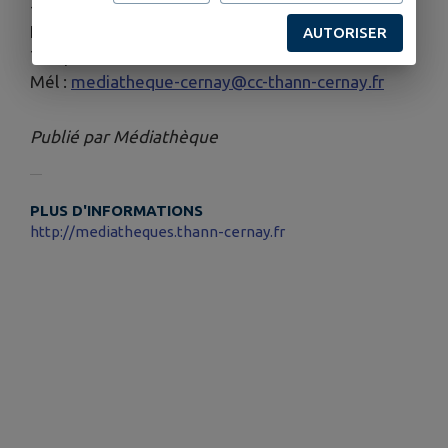
--
Informations complémentaires:
AUTORISER
Téléphone : 03 89 75 40 26
Mél :
mediatheque-cernay@cc-thann-cernay.fr
Publié par Médiathèque
PLUS D'INFORMATIONS
http://mediatheques.thann-cernay.fr