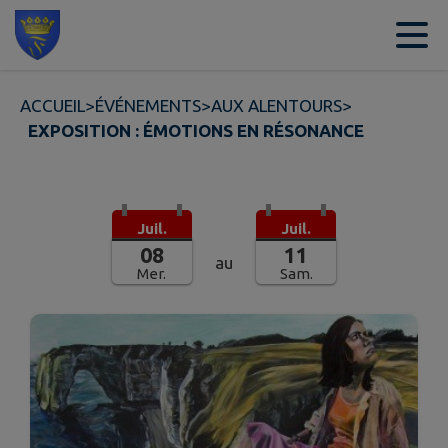
Contenu
Menu
Recherche
Pied de page
ACCUEIL
>
ÉVÉNEMENTS
>
AUX ALENTOURS
>
EXPOSITION : ÉMOTIONS EN RÉSONANCE
Juil.
Juil.
08
11
au
Mer.
Sam.