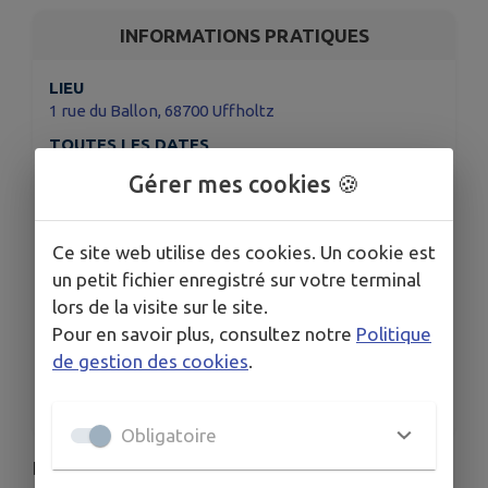
INFORMATIONS PRATIQUES
LIEU
1 rue du Ballon, 68700 Uffholtz
TOUTES LES DATES
Du ven. 7 août au sam. 8 août
Gérer mes cookies 🍪
Du mer. 12 août au sam. 15 août
Du mer. 19 août au sam. 22 août
Du mer. 26 août au sam. 29 août
Ce site web utilise des cookies. Un cookie est
Du mer. 2 sept. au sam. 5 sept.
un petit fichier enregistré sur votre terminal
Voir plus (7 de plus)
lors de la visite sur le site.
HORAIRES
Pour en savoir plus, consultez notre
Politique
Aux heures d'ouverture de l'Abri mémoire
de gestion des cookies
.
TARIFS
Gratuit
Obligatoire
Entrez dans un espace où œuvres d’art