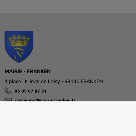
MAIRIE - FRANKEN
1 place Lt Jean de Loisy - 68130 FRANKEN
03 89 07 87 31
commune@mairiefranken.fr
M'Y RENDRE
www.commune-franken.fr