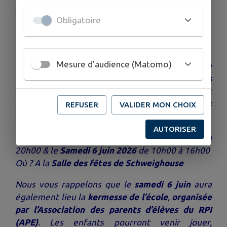
Obligatoire
"
Le RPI a le plaisir de vous inviter à sa
traditionnelle exposition d’arts plastiques !
Mesure d'audience (Matomo)
Cette année, les élèves vous proposent de
découvrir
« PETITS MONDES À SOI : des
habitats qui racontent »
, une exposition mettant
en valeur les magnifiques productions réalisées
REFUSER
VALIDER MON CHOIX
de la PS au CM2.
AUTORISER
Quand ? Le
Vendredi 5 juin 2026
de 16h00 à
20h00 & le
Samedi 6 juin 2026
de 10h00 à 16h00
Où ? A la
Salle des fêtes de Schweighouse
Nous vous rappelons que le
samedi 6 juin
aura
également lieu la
kermesse de l’école
,
organisée
par l’Association des parents d’élèves du RPI
(APE)
. Les enfants pourront venir jouer,