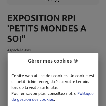
EXPOSITION RPI
'PETITS MONDES A
SOI"
Aspach-le-Bas
Gérer mes cookies 🍪
INFORMATIONS PRATIQUES
Ce site web utilise des cookies. Un cookie est
LIEU
un petit fichier enregistré sur votre terminal
SALLE DES FETES DE SCHWEIGHOUSE
lors de la visite sur le site.
DATES
Pour en savoir plus, consultez notre
Politique
Du jeu. 7 mai au sam. 6 juin
de gestion des cookies
.
HORAIRES
De 12h00 à 16h00