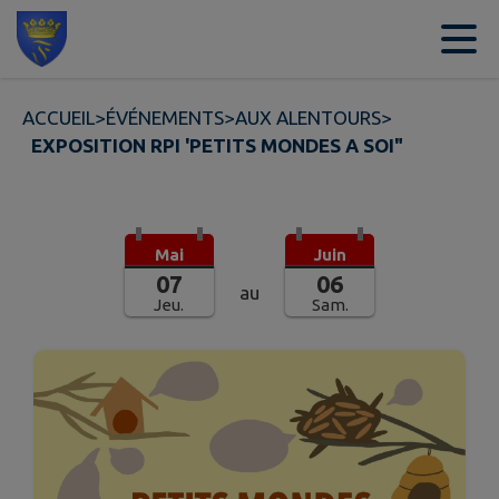
Contenu
Menu
Recherche
Pied de page
ACCUEIL
>
ÉVÉNEMENTS
>
AUX ALENTOURS
>
EXPOSITION RPI 'PETITS MONDES A SOI"
Mai
Juin
07
06
au
Jeu.
Sam.