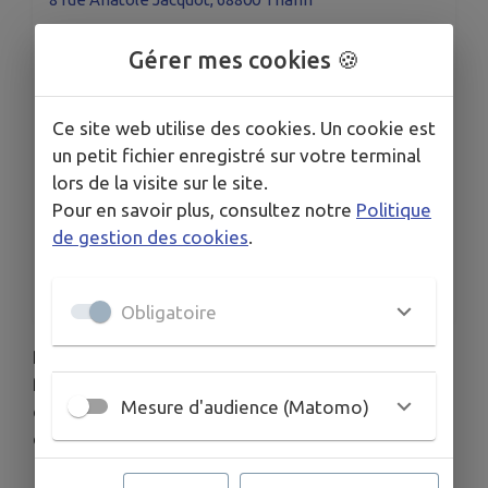
TOUTES LES DATES
Le mer. 12 août
Gérer mes cookies 🍪
Du ven. 14 août au sam. 15 août
Le mer. 19 août
Du ven. 21 août au sam. 22 août
Ce site web utilise des cookies. Un cookie est
Le mer. 26 août
un petit fichier enregistré sur votre terminal
Voir plus (1 de plus)
lors de la visite sur le site.
HORAIRES
Pour en savoir plus, consultez notre
Politique
Aux heures d'ouverture de la micro-folie
de gestion des cookies
.
TARIFS
Gratuit
Obligatoire
Plongez au cœur des livres sous toutes leurs
formes, explorez les trésors imprimés d’hier et
Mesure d'audience (Matomo)
d’aujourd’hui et entrez dans l’intimité des maisons
d’écrivains au musée numérique de la Micro-Folie.