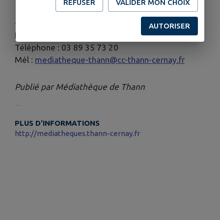
REFUSER
VALIDER MON CHOIX
--
AUTORISER
Informations complémentaires:
Téléphone : 03 89 35 73 20
Mél :
mediatheque-thann@cc-thann-cernay.fr
Publié par Médiathèque de Thann
PLUS D'INFORMATIONS
http://mediatheques.thann-cernay.fr