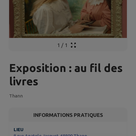
1
/
1
Exposition : au fil des
livres
Thann
INFORMATIONS PRATIQUES
LIEU
8 rue Anatole Jacquot, 68800 Thann