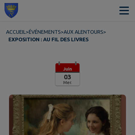
Contenu
Menu
Recherche
Pied de page
ACCUEIL
>
ÉVÉNEMENTS
>
AUX ALENTOURS
>
EXPOSITION : AU FIL DES LIVRES
Juin
03
Mer.