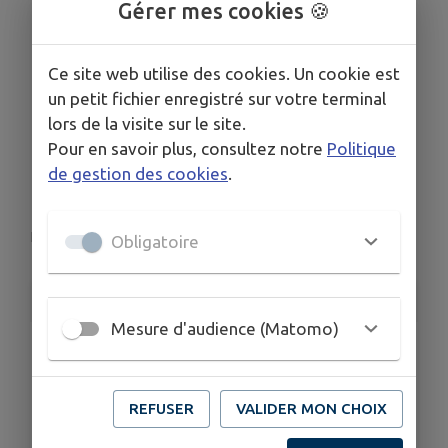
Gérer mes cookies 🍪
EXPOSITION
Ce site web utilise des cookies. Un cookie est
"VISAGES ET
un petit fichier enregistré sur votre terminal
lors de la visite sur le site.
REGARDS" de Walter
Pour en savoir plus, consultez notre
Politique
de gestion des cookies
.
CIANDRINI
Landser
Obligatoire
INFORMATIONS PRATIQUES
Mesure d'audience (Matomo)
LIEU
Place François Zeller Landser
DATES
REFUSER
VALIDER MON CHOIX
Du sam. 4 juil. au dim. 16 août