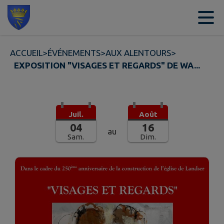
Contenu
Menu
Recherche
Pied de page
ACCUEIL
>
ÉVÉNEMENTS
>
AUX ALENTOURS
>
EXPOSITION "VISAGES ET REGARDS" DE WA...
Juil.
Août
04
16
au
Sam.
Dim.