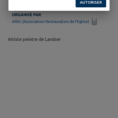
HORAIRES
AUTORISER
De 14h à 17h
ORGANISÉ PAR
AREL (Association Restauration de l'Eglise)
Artiste peintre de Landser