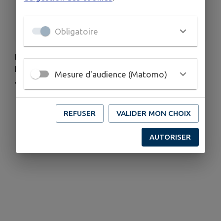
DATES
Du lun. 6 juil. au sam. 18 juil.
Obligatoire
Le magasin de seconde main de Terre des
Hommes Alsace organise ses soldes d'été du 6
Mesure d'audience (Matomo)
au 18 juillet.
📅 Lundi 14h à 17h - Samedi de 8h30 à 11h30
REFUSER
VALIDER MON CHOIX
📍 52 rue de l’Ile Napoléon à Rixheim
AUTORISER