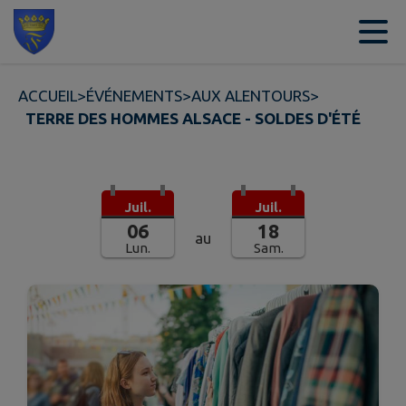
Contenu
Menu
Recherche
Pied de page
ACCUEIL
>
ÉVÉNEMENTS
>
AUX ALENTOURS
>
TERRE DES HOMMES ALSACE - SOLDES D'ÉTÉ
Juil.
Juil.
06
18
au
Lun.
Sam.