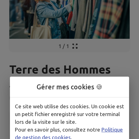
1
/
1
Terre des Hommes
Alsace - Soldes d'été
Gérer mes cookies 🍪
Rixheim
Ce site web utilise des cookies. Un cookie est
un petit fichier enregistré sur votre terminal
INFORMATIONS PRATIQUES
lors de la visite sur le site.
Pour en savoir plus, consultez notre
Politique
LIEU
de gestion des cookies
.
52 Rue de l'Île Napoléon 68170 Rixheim