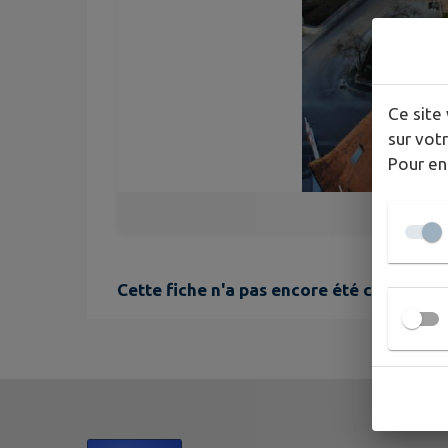
Ce site 
sur votr
Pour en
Cette fiche n'a pas encore été complétée