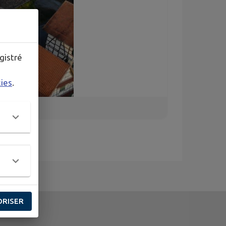
gistré
kies
.
ORISER