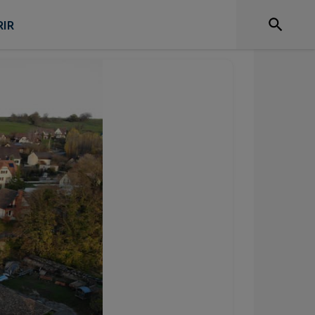
ique
IR